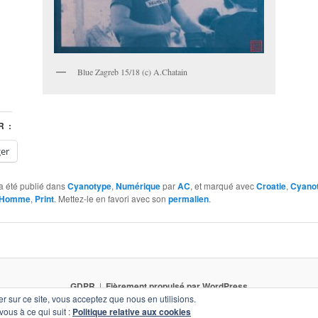
Blue Zagreb 15/18 (c) A.Chatain
 :
ger
a été publié dans
Cyanotype
,
Numérique
par
AC
, et marqué avec
Croatie
,
Cyano
Homme
,
Print
. Mettez-le en favori avec son
permalien
.
GDPR
Fièrement propulsé par WordPress
er sur ce site, vous acceptez que nous en utilisions.
vous à ce qui suit :
Politique relative aux cookies