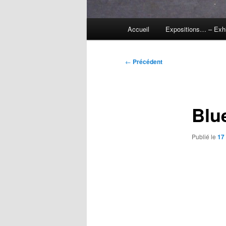
Menu
Accueil
Expositions… – Exh
principal
Navigation
←
Précédent
des
articles
Blu
Publié le
17