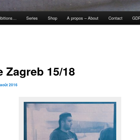
ibitions…
Series
Shop
A propos – About
Contact
GD
e Zagreb 15/18
 août 2016