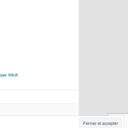
type
,
DSLR
,