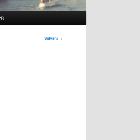
PR
Suivant
→