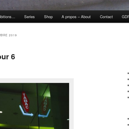
ibitions…
Series
Shop
A propos – About
Contact
GD
BRE 2019
our 6