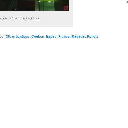
eur 6 – Colour 6 (c) A.Chatain
ec
135
,
Argentique
,
Couleur
,
Expiré
,
France
,
Magasin
,
Reflets