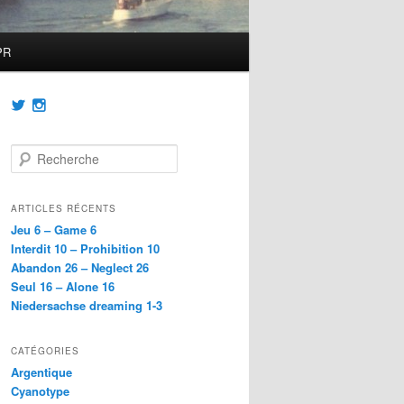
PR
Voir
Voir
le
le
profil
profil
de
de
R
@achatainfr
achatainfr
e
sur
sur
c
Twitter
Instagram
h
ARTICLES RÉCENTS
e
Jeu 6 – Game 6
r
Interdit 10 – Prohibition 10
c
Abandon 26 – Neglect 26
h
Seul 16 – Alone 16
e
Niedersachse dreaming 1-3
CATÉGORIES
Argentique
Cyanotype