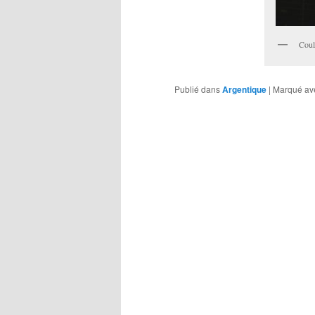
Coul
Publié dans
Argentique
|
Marqué av