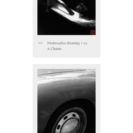
Niedersachse dreaming 1 (c)
A.Chatain