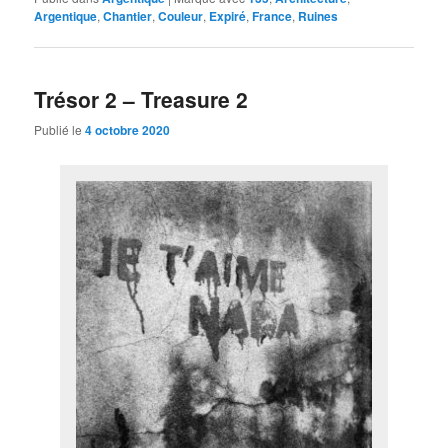
Argentique
,
Chantier
,
Couleur
,
Expiré
,
France
,
Ruines
Trésor 2 – Treasure 2
Publié le
4 octobre 2020