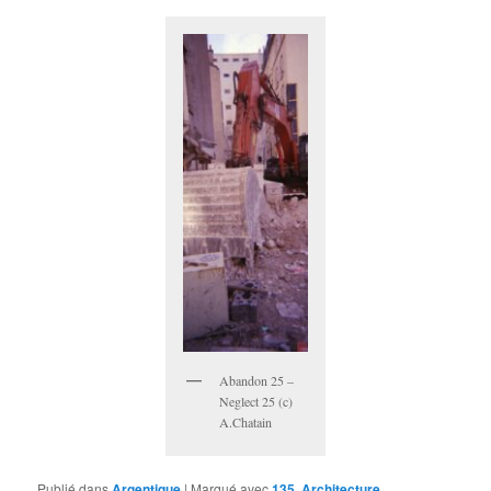
Abandon 25 –
Neglect 25 (c)
A.Chatain
Publié dans
Argentique
|
Marqué avec
135
,
Architecture
,