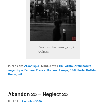
Croisements 8 – Crossings 8 (c)
A.Chatain
Publié dans
Argentique
|
Marqué avec
135
,
Arbre
,
Architecture
,
Argentique
,
Femme
,
France
,
Homme
,
Lampe
,
N&B
,
Porte
,
Reflets
,
Route
,
Vélo
Abandon 25 – Neglect 25
Publié le
11 octobre 2020