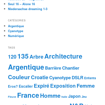
h
Seul 16 – Alone 16
e
Niedersachse dreaming 1-3
CATÉGORIES
Argentique
Cyanotype
Numérique
TAGS
135
Architecture
Arbre
120
Argentique
Chantier
Barrière
Couleur
Croatie
Cyanotype
DSLR
Enfants
Femme
Expiré
Exposition
Escalier
Eros?
France
Homme
Japon
Jeu
Fleuve
Italie