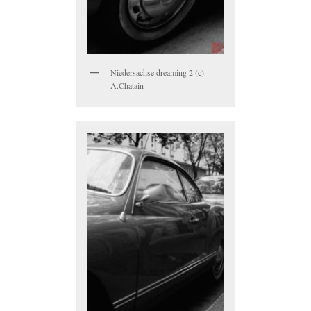
Niedersachse dreaming 2 (c)
A.Chatain