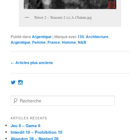
Trésor 2 – Treasure 2 (c) A.Chatain.jpg
Publié dans
Argentique
|
Marqué avec
135
,
Architecture
,
Argentique
,
Femme
,
France
,
Homme
,
N&B
Navigation
←
Articles plus anciens
des
articles
Voir
Voir
le
le
profil
profil
de
de
R
@achatainfr
achatainfr
e
sur
sur
c
Twitter
Instagram
h
ARTICLES RÉCENTS
e
Jeu 6 – Game 6
r
Interdit 10 – Prohibition 10
c
Abandon 26 – Neglect 26