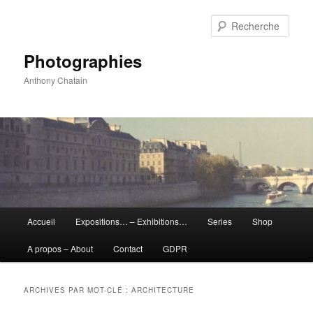
Aller
Aller
au
au
Rech
contenu
contenu
principal
secondaire
Photographies
Anthony Chatain
Menu
Accueil
Expositions… – Exhibitions…
Series
Shop
principal
A propos – About
Contact
GDPR
ARCHIVES PAR MOT-CLÉ :
ARCHITECTURE