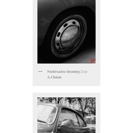
Niedersachse dreaming 2 (c)
A.Chatain