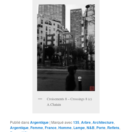
Croisements 8 – Crossings 8 (c)
A.Chatain
Publié dans
Argentique
|
Marqué avec
135
,
Arbre
,
Architecture
,
Argentique
,
Femme
,
France
,
Homme
,
Lampe
,
N&B
,
Porte
,
Reflets
,