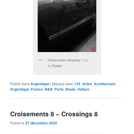
Niedersachse dreaming 3 (c)
A.Chatain
Publié dans
Argentique
|
Marqué avec
135
,
Arbre
,
Architecture
,
Argentique
,
France
,
N&B
,
Porte
,
Route
,
Voiture
Croisements 8 – Crossings 8
Publié le
27 décembre 2020