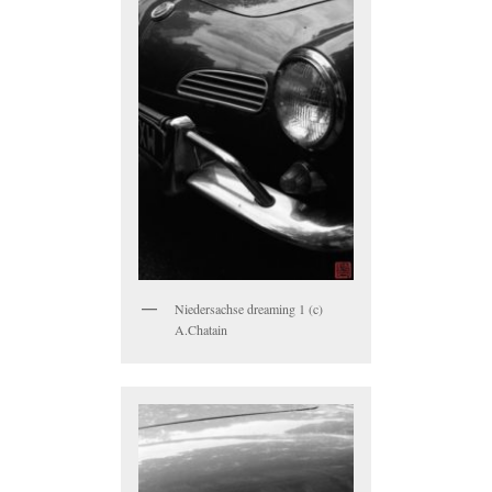
Niedersachse dreaming 1 (c)
A.Chatain