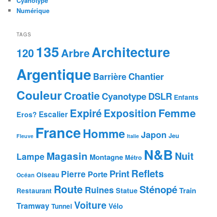
Cyanotype
Numérique
TAGS
135
Architecture
Arbre
120
Argentique
Chantier
Barrière
Couleur
Croatie
Cyanotype
DSLR
Enfants
Femme
Expiré
Exposition
Escalier
Eros?
France
Homme
Japon
Jeu
Fleuve
Italie
N&B
Magasin
Nuit
Lampe
Montagne
Métro
Reflets
Print
Pierre
Porte
Oiseau
Océan
Route
Sténopé
Ruines
Train
Statue
Restaurant
Voiture
Tramway
Vélo
Tunnel