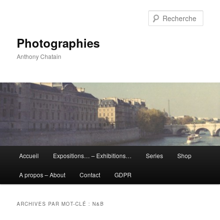
Aller
Aller
au
au
Rech
contenu
contenu
principal
secondaire
Photographies
Anthony Chatain
Menu
Accueil
Expositions… – Exhibitions…
Series
Shop
principal
A propos – About
Contact
GDPR
ARCHIVES PAR MOT-CLÉ :
N&B