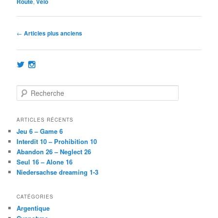
Route
,
Vélo
Navigation
←
Articles plus anciens
des
articles
Voir
Voir
le
le
profil
profil
de
de
R
@achatainfr
achatainfr
e
sur
sur
c
Twitter
Instagram
h
ARTICLES RÉCENTS
e
Jeu 6 – Game 6
r
Interdit 10 – Prohibition 10
c
Abandon 26 – Neglect 26
h
Seul 16 – Alone 16
e
Niedersachse dreaming 1-3
CATÉGORIES
Argentique