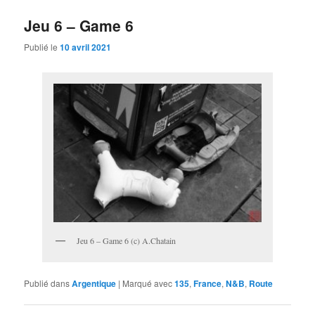
Jeu 6 – Game 6
Publié le
10 avril 2021
Jeu 6 – Game 6 (c) A.Chatain
Publié dans
Argentique
|
Marqué avec
135
,
France
,
N&B
,
Route