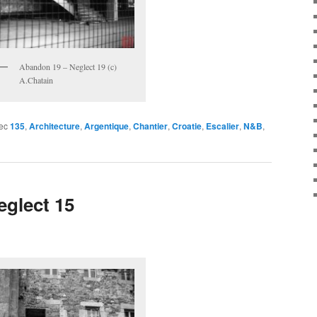
Abandon 19 – Neglect 19 (c)
A.Chatain
ec
135
,
Architecture
,
Argentique
,
Chantier
,
Croatie
,
Escalier
,
N&B
,
glect 15