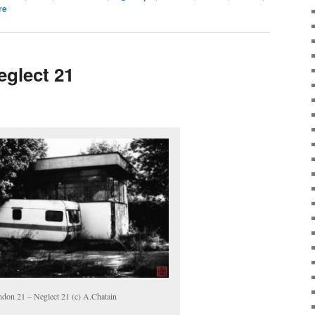
re
glect 21
don 21 – Neglect 21 (c) A.Chatain