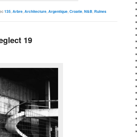
ec
135
,
Arbre
,
Architecture
,
Argentique
,
Croatie
,
N&B
,
Ruines
glect 19