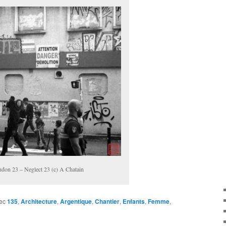
don 23 – Neglect 23 (c) A Chatain
ec
135
,
Architecture
,
Argentique
,
Chantier
,
Enfants
,
Femme
,