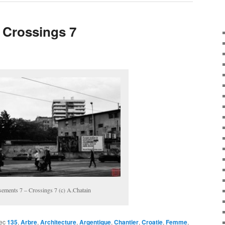
 Crossings 7
sements 7 – Crossings 7 (c) A.Chatain
ec
135
,
Arbre
,
Architecture
,
Argentique
,
Chantier
,
Croatie
,
Femme
,