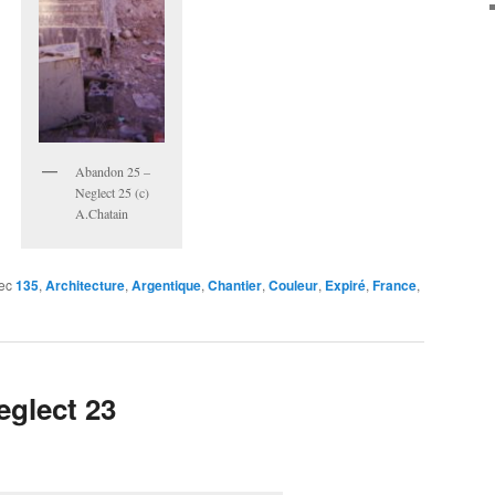
Abandon 25 –
Neglect 25 (c)
A.Chatain
ec
135
,
Architecture
,
Argentique
,
Chantier
,
Couleur
,
Expiré
,
France
,
glect 23