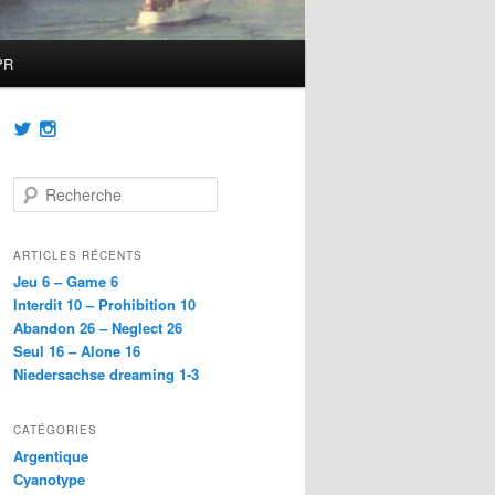
PR
Voir
Voir
le
le
profil
profil
de
de
R
@achatainfr
achatainfr
e
sur
sur
c
Twitter
Instagram
h
ARTICLES RÉCENTS
e
Jeu 6 – Game 6
r
Interdit 10 – Prohibition 10
c
Abandon 26 – Neglect 26
h
Seul 16 – Alone 16
e
Niedersachse dreaming 1-3
CATÉGORIES
Argentique
Cyanotype