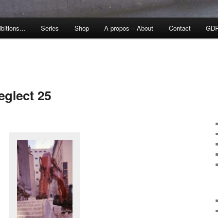
ibitions…
Series
Shop
A propos – About
Contact
GD
glect 25