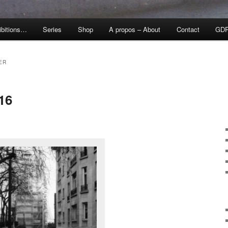
ibitions…
Series
Shop
A propos – About
Contact
GD
ER
16