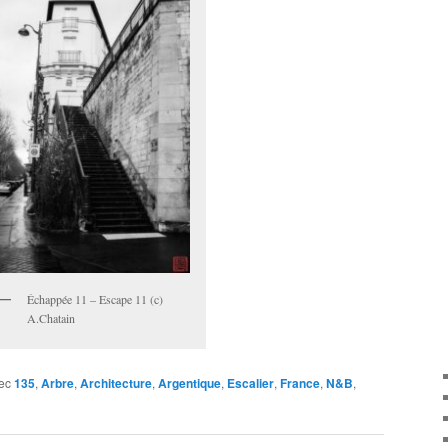
Échappée 11 – Escape 11 (c)
A.Chatain
ec
135
,
Arbre
,
Architecture
,
Argentique
,
Escalier
,
France
,
N&B
,