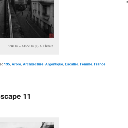
Seul 16 – Alone 16 (c) A Chatain
ec
135
,
Arbre
,
Architecture
,
Argentique
,
Escalier
,
Femme
,
France
,
Escape 11