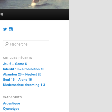
PR
Voir
Voir
le
le
profil
profil
de
de
R
@achatainfr
achatainfr
e
sur
sur
c
Twitter
Instagram
h
ARTICLES RÉCENTS
e
Jeu 6 – Game 6
r
Interdit 10 – Prohibition 10
c
Abandon 26 – Neglect 26
h
Seul 16 – Alone 16
e
Niedersachse dreaming 1-3
CATÉGORIES
Argentique
Cyanotype