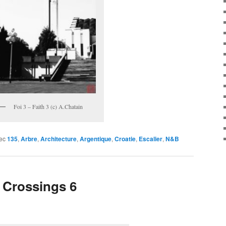
Foi 3 – Faith 3 (c) A.Chatain
ec
135
,
Arbre
,
Architecture
,
Argentique
,
Croatie
,
Escalier
,
N&B
 Crossings 6