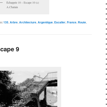
Échappée 10 – Escape 10 (c)
A.Chatain
ec
135
,
Arbre
,
Architecture
,
Argentique
,
Escalier
,
France
,
Route
,
cape 9